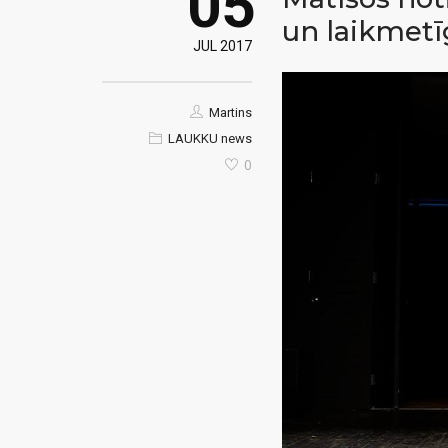
05
un laikmetī
JUL 2017
Martins
LAUKKU news
0