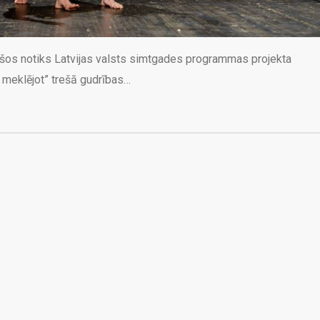
atīšos notiks Latvijas valsts simtgades programmas projekta
s meklējot” trešā gudrības…