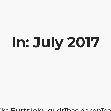
In: July 2017
iks Burtnieku gudrības darbnīc