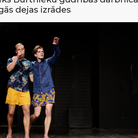
gās dejas izrādes