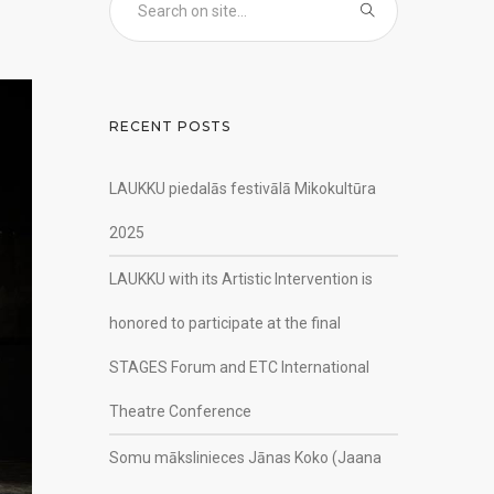
RECENT POSTS
LAUKKU piedalās festivālā Mikokultūra
2025
LAUKKU with its Artistic Intervention is
honored to participate at the final
STAGES Forum and ETC International
Theatre Conference
Somu mākslinieces Jānas Koko (Jaana