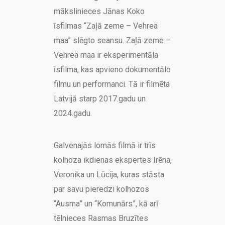
mākslinieces Jānas Koko
īsfilmas “Zaļā zeme – Vehreä
maa” slēgto seansu. Zaļā zeme –
Vehreä maa ir eksperimentāla
īsfilma, kas apvieno dokumentālo
filmu un performanci. Tā ir filmēta
Latvijā starp 2017.gadu un
2024.gadu.
Galvenajās lomās filmā ir trīs
kolhoza ikdienas ekspertes Irēna,
Veronika un Lūcija, kuras stāsta
par savu pieredzi kolhozos
“Ausma” un “Komunārs”, kā arī
tēlnieces Rasmas Bruzītes