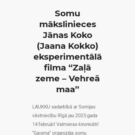
Somu
mākslinieces
Jānas Koko
(Jaana Kokko)
eksperimentālā
filma “Zaļā
zeme – Vehreä
maa”
LAUKKU sadarbībā ar Somijas
vēstniecību Rīgā jau 2025.gada
14.februārī Valmieras kinoteātrī
“Gaisma” organizēja somu