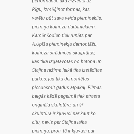
performance tika aizvesta uz
Rīgu, izmēģinot formas, kas
varētu būt sava veida piemineklis,
piemiņa kolhozu darbiniekiem.
Kamēr šodien tiek runāts par
A.Upīša pieminekļa demontāžu,
kolhoza strādnieču skulptūras,
kas tika izgatavotas no betona un
Staļina režīma laikā tika izstādītas
parkos, jau tika demontētas
piecdesmit gadus atpakaļ. Filmas
beigās kādā pagalmā tiek atrasta
oriģināla skulptūra, un šī
skulptūra ir kļuvusi par kaut ko
citu, nevis par Staļina laika
piemiņu, proti, tā ir kļuvusi par