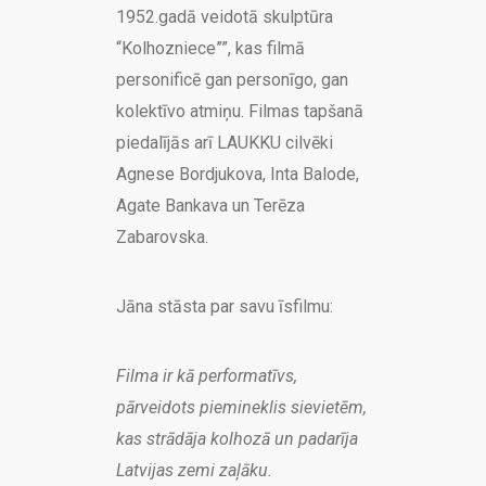
1952.gadā veidotā skulptūra
“Kolhozniece””, kas filmā
personificē gan personīgo, gan
kolektīvo atmiņu. Filmas tapšanā
piedalījās arī LAUKKU cilvēki
Agnese Bordjukova, Inta Balode,
Agate Bankava un Terēza
Zabarovska.
Jāna stāsta par savu īsfilmu:
Filma ir kā performatīvs,
pārveidots piemineklis sievietēm,
kas strādāja kolhozā un padarīja
Latvijas zemi zaļāku.