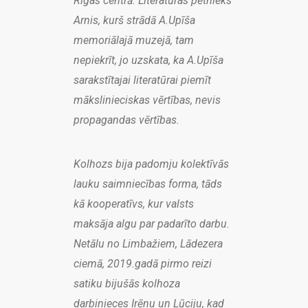
Rīgas centrā. Literatūras pētnieks
Arnis, kurš strādā A.Upīša
memoriālajā muzejā, tam
nepiekrīt, jo uzskata, ka A.Upīša
sarakstītajai literatūrai piemīt
mākslinieciskas vērtības, nevis
propagandas vērtības.
Kolhozs bija padomju kolektīvās
lauku saimniecības forma, tāds
kā kooperatīvs, kur valsts
maksāja algu par padarīto darbu.
Netālu no Limbažiem, Lādezera
ciemā, 2019.gadā pirmo reizi
satiku bijušās kolhoza
darbinieces Irēnu un Lūciju, kad