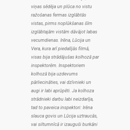
viņas sēdēja un plūca no vistu
ražošanas fermas izglābtās
vistas, pirms noplūkšanas šīm
izglābtajām vistām dāvājot labas
vecumdienas. Irēna, Lūcija un
Vera, kura arī piedalījās filmā,
visas bija strādājušas kolhozā par
inspektorēm. Inspektoriem
kolhozā bija uzdevums
pārliecināties, vai dzīvnieki un
augi ir labi aprūpēti. Ja kolhoza
strādnieki darbu labi neizdarīja,
tad to paveica inspektori: Irēna
slauca govis un Lūcija uztraucās,
vai siltumnīcā ir izauguši burkāni