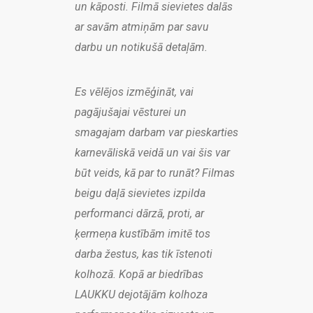
un kāposti. Filmā sievietes dalās
ar savām atmiņām par savu
darbu un notikušā detaļām.
Es vēlējos izmēģināt, vai
pagājušajai vēsturei un
smagajam darbam var pieskarties
karnevāliskā veidā un vai šis var
būt veids, kā par to runāt? Filmas
beigu daļā sievietes izpilda
performanci dārzā, proti, ar
ķermeņa kustībām imitē tos
darba žestus, kas tik īstenoti
kolhozā. Kopā ar biedrības
LAUKKU dejotājām kolhoza