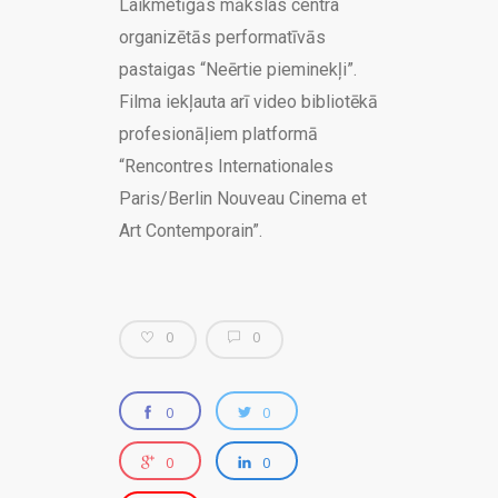
Laikmetīgās mākslas centra
organizētās performatīvās
pastaigas “Neērtie pieminekļi”.
Filma iekļauta arī video bibliotēkā
profesionāļiem platformā
“Rencontres Internationales
Paris/Berlin Nouveau Cinema et
Art Contemporain”.
0
0
0
0
0
0