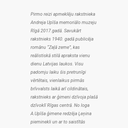
Pirmo reizi apmeklēju rakstnieka
Andreja Upīša memoriālo muzeju
Rīgā 2017.gadā. Savukārt
rakstnieks 1940. gadā publicēja
romānu “Zaļā zeme”, kas
reālistiskā stilā apraksta vienu
dienu Latvijas laukos. Visu
padomju laiku šis pretrunīgi
vērtētais, vienlaikus pirmās
brīvvalsts laikā arī cildinātais,
rakstnieks ar ģimeni dzīvoja plašā
dzīvoklī Rīgas centrā. No loga
A.Upīša ģimene redzēja Ļeņina
pieminekli un ar to saistītās