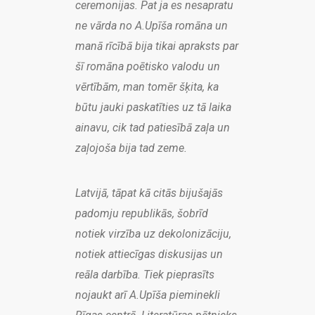
ceremonijas. Pat ja es nesapratu
ne vārda no A.Upīša romāna un
manā rīcībā bija tikai apraksts par
šī romāna poētisko valodu un
vērtībām, man tomēr šķita, ka
būtu jauki paskatīties uz tā laika
ainavu, cik tad patiesībā zaļa un
zaļojoša bija tad zeme.
Latvijā, tāpat kā citās bijušajās
padomju republikās, šobrīd
notiek virzība uz dekolonizāciju,
notiek attiecīgas diskusijas un
reāla darbība. Tiek pieprasīts
nojaukt arī A.Upīša pieminekli