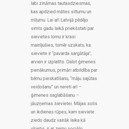
labi zināmas tautasdziesmas,
kas apdzied mātes siltumu un
mīļumu. Lai arī Latvijā pēdējo
simts gadu laikā priekšstati par
sievietes lomu ir krasi
mainījušies, tomēr uzskats, ka
sieviete ir “pavarda sargātāja”,
arvien ir izplatīts. Dalot ģimenes
pienākumus, primāri atbildība par
bērnu pieskatīšanu, “māju sajūtas
veidošanu” un nereti arī –
ģimenes saglabāšanu –
jāuzņemas sievietei. Mājas solis
un ikdienas rūpes, kam sieviete
ziedo daudz vairāk laika kā
vīrietis, ir ar zemu sociālo