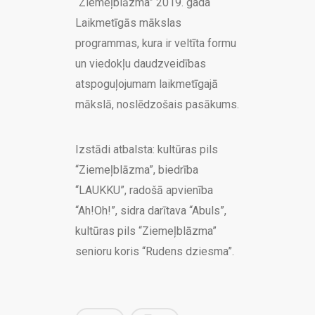
“Ziemeļblāzma” 2019. gada
Laikmetīgās mākslas
programmas, kura ir veltīta formu
un viedokļu daudzveidības
atspoguļojumam laikmetīgajā
mākslā, noslēdzošais pasākums.
Izstādi atbalsta: kultūras pils
“Ziemeļblāzma”, biedrība
“LAUKKU”, radošā apvienība
“Ah!Oh!”, sidra darītava “Abuls”,
kultūras pils “Ziemeļblāzma”
senioru koris “Rudens dziesma”.