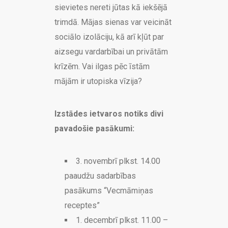
sievietes nereti jūtas kā iekšējā
trimdā. Mājas sienas var veicināt
sociālo izolāciju, kā arī kļūt par
aizsegu vardarbībai un privātām
krīzēm. Vai ilgas pēc īstām
mājām ir utopiska vīzija?
Izstādes ietvaros notiks divi
pavadošie pasākumi:
3. novembrī plkst. 14.00
paaudžu sadarbības
pasākums “Vecmāmiņas
receptes”
1. decembrī plkst. 11.00 –