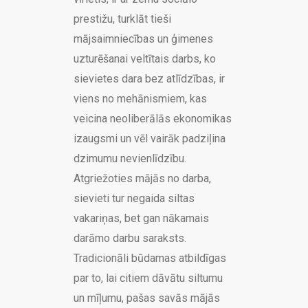
prestižu, turklāt tieši
mājsaimniecības un ģimenes
uzturēšanai veltītais darbs, ko
sievietes dara bez atlīdzības, ir
viens no mehānismiem, kas
veicina neoliberālās ekonomikas
izaugsmi un vēl vairāk padziļina
dzimumu nevienlīdzību.
Atgriežoties mājās no darba,
sievieti tur negaida siltas
vakariņas, bet gan nākamais
darāmo darbu saraksts.
Tradicionāli būdamas atbildīgas
par to, lai citiem dāvātu siltumu
un mīļumu, pašas savās mājās