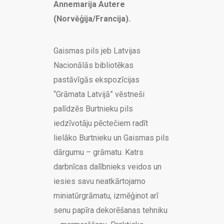
Annemarija Autere
(Norvēģija/Francija).
Gaismas pils jeb Latvijas
Nacionālās bibliotēkas
pastāvīgās ekspozīcijas
“Grāmata Latvijā” vēstneši
palīdzēs Burtnieku pils
iedzīvotāju pēctečiem radīt
lielāko Burtnieku un Gaismas pils
dārgumu – grāmatu. Katrs
darbnīcas dalībnieks veidos un
iesies savu neatkārtojamo
miniatūrgrāmatu, izmēģinot arī
senu papīra dekorēšanas tehniku