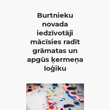
Burtnieku
novada
iedzīvotāji
mācīsies radīt
grāmatas un
apgūs ķermeņa
loģiku