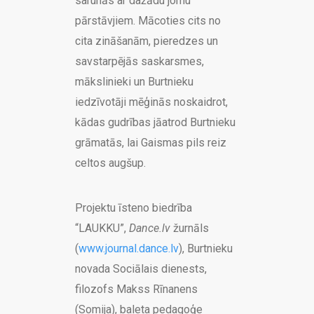
sarunās ar dažādu jomu
pārstāvjiem. Mācoties cits no
cita zināšanām, pieredzes un
savstarpējās saskarsmes,
mākslinieki un Burtnieku
iedzīvotāji mēģinās noskaidrot,
kādas gudrības jāatrod Burtnieku
grāmatās, lai Gaismas pils reiz
celtos augšup.
Projektu īsteno biedrība
“LAUKKU”,
Dance.lv
žurnāls
(
www.journal.dance.lv
), Burtnieku
novada Sociālais dienests,
filozofs Makss Rīnanens
(Somija), baleta pedagoģe