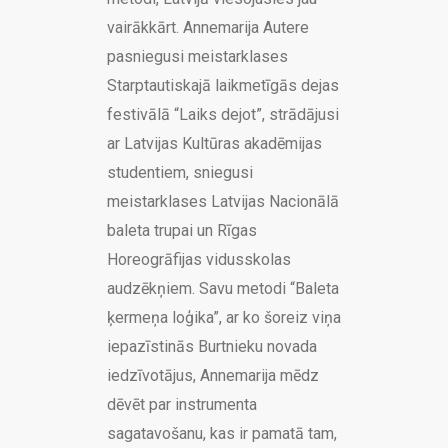
vairākkārt. Annemarija Autere
pasniegusi meistarklases
Starptautiskajā laikmetīgās dejas
festivālā “Laiks dejot”, strādājusi
ar Latvijas Kultūras akadēmijas
studentiem, sniegusi
meistarklases Latvijas Nacionālā
baleta trupai un Rīgas
Horeogrāfijas vidusskolas
audzēkņiem. Savu metodi “Baleta
ķermeņa loģika”, ar ko šoreiz viņa
iepazīstinās Burtnieku novada
iedzīvotājus, Annemarija mēdz
dēvēt par instrumenta
sagatavošanu, kas ir pamatā tam,