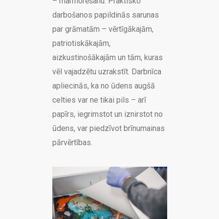
– marmorēšanu. Praktisko
darbošanos papildinās sarunas
par grāmatām – vērtīgākajām,
patriotiskākajām,
aizkustinošākajām un tām, kuras
vēl vajadzētu uzrakstīt. Darbnīca
apliecinās, ka no ūdens augšā
celties var ne tikai pils – arī
papīrs, iegrimstot un iznirstot no
ūdens, var piedzīvot brīnumainas
pārvērtības.