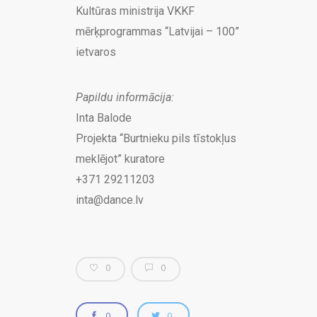
Kultūras ministrija VKKF
mērķprogrammas “Latvijai – 100”
ietvaros
Papildu informācija:
Inta Balode
Projekta “Burtnieku pils tīstokļus
meklējot” kuratore
+371 29211203
inta@dance.lv
0
0
0
0