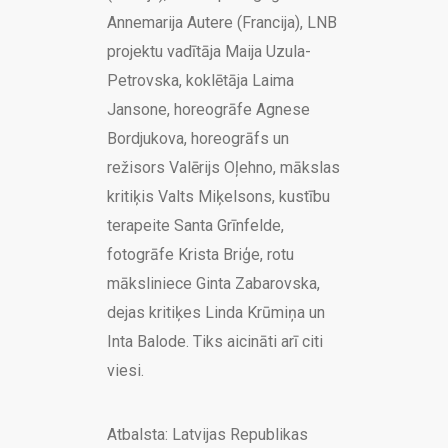
Annemarija Autere (Francija), LNB
projektu vadītāja Maija Uzula-
Petrovska, koklētāja Laima
Jansone, horeogrāfe Agnese
Bordjukova, horeogrāfs un
režisors Valērijs Oļehno, mākslas
kritiķis Valts Miķelsons, kustību
terapeite Santa Grīnfelde,
fotogrāfe Krista Briģe, rotu
māksliniece Ginta Zabarovska,
dejas kritiķes Linda Krūmiņa un
Inta Balode. Tiks aicināti arī citi
viesi.
Atbalsta: Latvijas Republikas