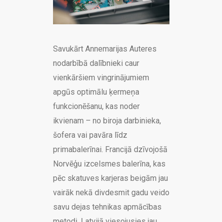
Savukārt Annemarijas Auteres
nodarbībā dalībnieki caur
vienkāršiem vingrinājumiem
apgūs optimālu ķermeņa
funkcionēšanu, kas noder
ikvienam – no biroja darbinieka,
šofera vai pavāra līdz
primabalerīnai. Francijā dzīvojošā
Norvēģu izcelsmes balerīna, kas
pēc skatuves karjeras beigām jau
vairāk nekā divdesmit gadu veido
savu dejas tehnikas apmācības
metodi, Latvijā viesojusies jau